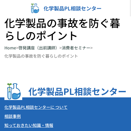
内
容
化学製品の事故を防ぐ暮
を
らしのポイント
ス
キ
Home
>
啓発講座（出前講師）
>
消費者セミナー
>
ッ
化学製品の事故を防ぐ暮らしのポイント
プ
化学製品PL相談センターに ついて
相談事例
知っておきたい知識・情報