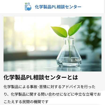
内
容
を
ス
キ
ッ
プ
化学製品PL相談センターとは
化学製品による事故･苦情に対するアドバイスを行った
り、化学製品に関する問い合わせになどに中立な立場でお
こたえする民間の機関です