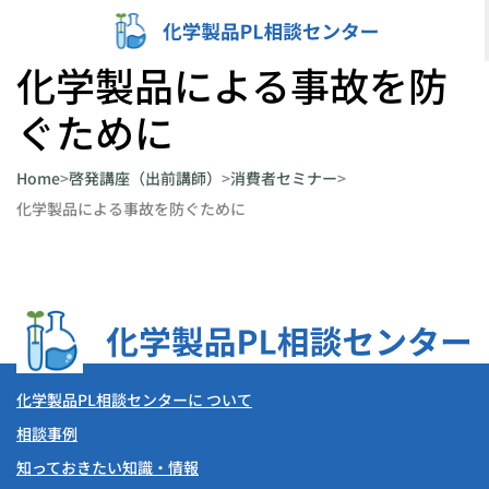
内
容
化学製品による事故を防
を
ぐために
ス
キ
Home
>
啓発講座（出前講師）
>
消費者セミナー
>
ッ
化学製品による事故を防ぐために
プ
化学製品PL相談センターに ついて
相談事例
知っておきたい知識・情報