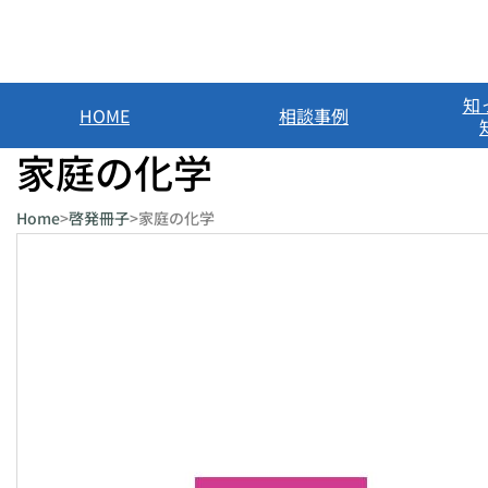
内
容
を
知
HOME
相談事例
ス
キ
家庭の化学
ッ
Home
>
啓発冊子
>
家庭の化学
プ