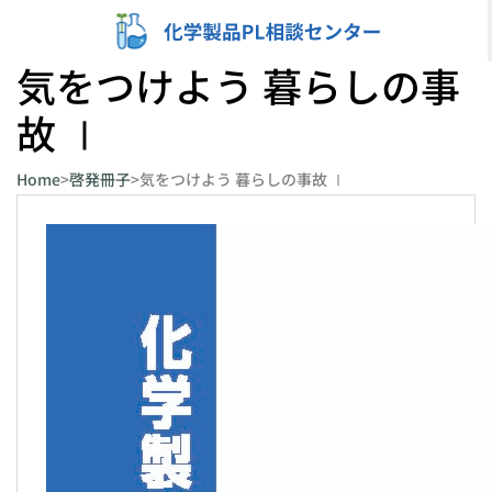
内
容
気をつけよう 暮らしの事
を
故 Ⅰ
ス
キ
Home
>
啓発冊子
>
気をつけよう 暮らしの事故 Ⅰ
ッ
プ