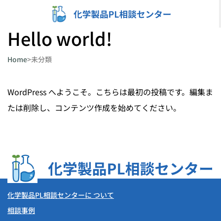
内
容
Hello world!
を
ス
Home
>
未分類
キ
ッ
WordPress へようこそ。こちらは最初の投稿です。編集ま
プ
たは削除し、コンテンツ作成を始めてください。
化学製品PL相談センターに ついて
相談事例