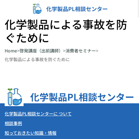
内
容
化学製品による事故を防
を
ぐために
ス
キ
Home
>
啓発講座（出前講師）
>
消費者セミナー
>
ッ
化学製品による事故を防ぐために
プ
化学製品PL相談センターに ついて
相談事例
知っておきたい知識・情報